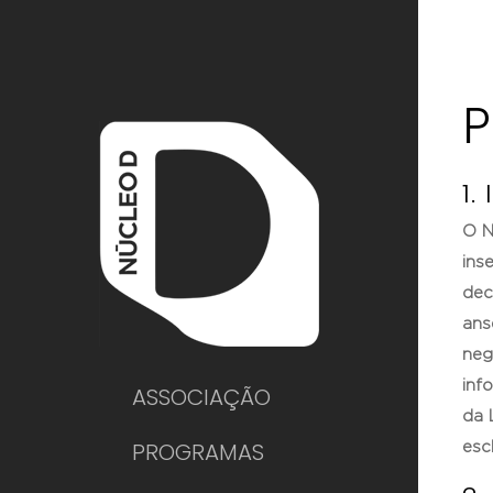
P
1.
O N
ins
dec
ans
neg
inf
ASSOCIAÇÃO
da 
PROGRAMAS
esc