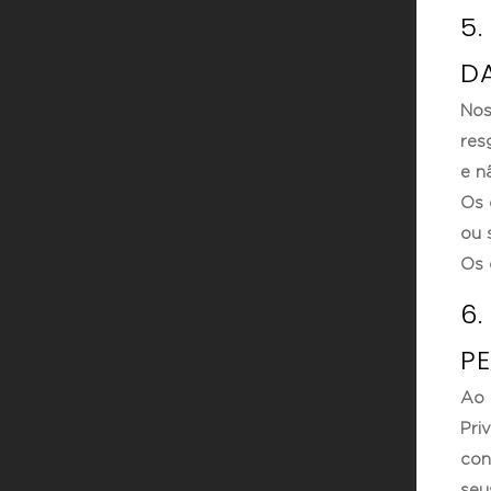
5.
D
Nos
res
e n
Os 
ou 
Os 
6
PE
Ao 
Pri
con
seu