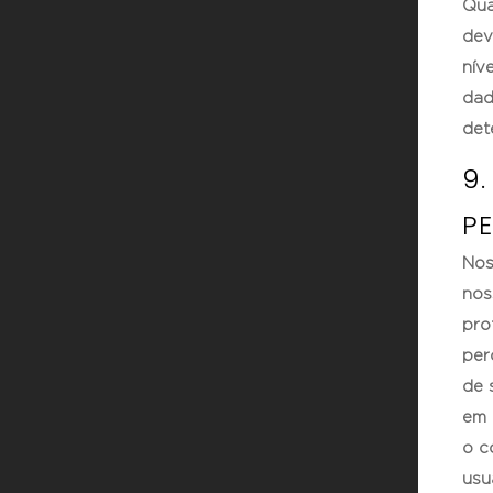
Qua
dev
nív
dad
det
9
P
Nos
nos
pro
per
de 
em 
o c
usu