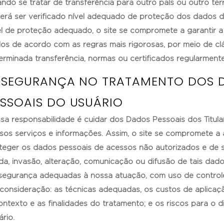
ndo se tratar de transferência para outro país ou outro terri
erá ser verificado nível adequado de proteção dos dados 
el de proteção adequado, o site se compromete a garantir 
os de acordo com as regras mais rigorosas, por meio de clá
erminada transferência, normas ou certificados regularmente
. SEGURANÇA NO TRATAMENTO DOS 
ESSOAIS DO USUÁRIO
sa responsabilidade é cuidar dos Dados Pessoais dos Titul
sos serviços e informações. Assim, o site se compromete a 
teger os dados pessoais de acessos não autorizados e de s
da, invasão, alteração, comunicação ou difusão de tais dad
segurança adequadas à nossa atuação, com uso de control
consideração: as técnicas adequadas, os custos de aplicaçã
ontexto e as finalidades do tratamento; e os riscos para o di
ário.