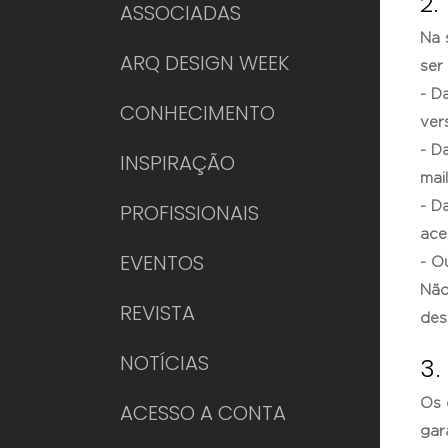
2
ASSOCIADAS
Na 
ARQ DESIGN WEEK
ser
- D
CONHECIMENTO
ver
- D
INSPIRAÇÃO
mail
- D
PROFISSIONAIS
ace
EVENTOS
- O
Não
REVISTA
des
NOTÍCIAS
3
Os 
ACESSO A CONTA
gar