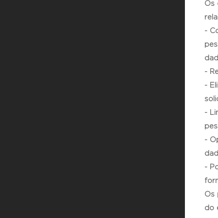
Os 
rel
- C
pes
dad
- R
- E
soli
- L
pes
- O
dad
- P
for
Os 
do 