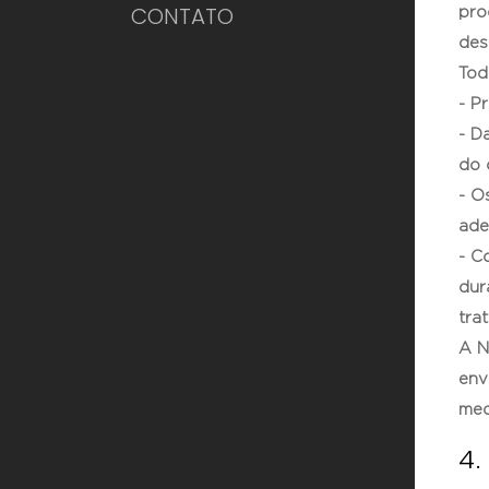
CONTATO
pro
dest
Tod
- P
- D
do 
- O
ade
- C
dur
tra
A N
env
med
4.