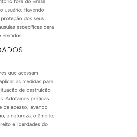
tório fora do Brasil
do usuário. Havendo
a proteção dos seus
usulas específicas para
 emitidos.
DADOS
ares que acessam
aplicar as medidas para
ituação de destruição,
os. Adotamos práticas
e de acesso, levando
o; a natureza, o âmbito,
reito e liberdades do