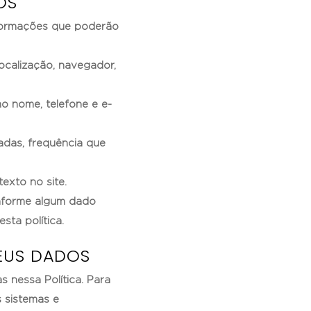
OS
nformações que poderão
ocalização, navegador,
o nome, telefone e e-
adas, frequência que
texto no site.
informe algum dado
ta política.
EUS DADOS
 nessa Política. Para
s sistemas e