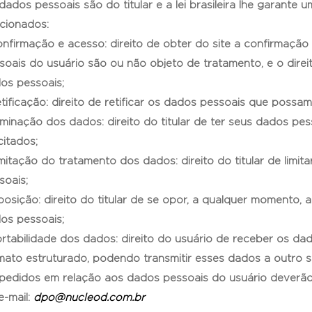
dados pessoais são do titular e a lei brasileira lhe garante u
acionados:
onfirmação e acesso: direito de obter do site a confirmaçã
soais do usuário são ou não objeto de tratamento, e o dire
os pessoais;
etificação: direito de retificar os dados pessoais que possam
liminação dos dados: direito do titular de ter seus dados 
citados;
imitação do tratamento dos dados: direito do titular de limi
soais;
posição: direito do titular de se opor, a qualquer momento,
os pessoais;
ortabilidade dos dados: direito do usuário de receber os da
mato estruturado, podendo transmitir esses dados a outro si
pedidos em relação aos dados pessoais do usuário deverão 
e-mail:
dpo@nucleod.com.br