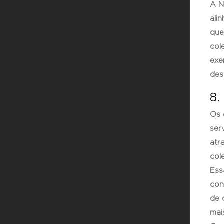
A N
ali
que
col
exe
des
8.
Os 
ser
atr
col
Ess
con
de 
mai