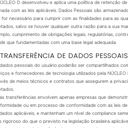
ÚCLEO D desenvolveu e aplica uma política de retenção de
nhada com as leis aplicáveis. Dados Pessoais são armazena
 for necessário para cumprir com as finalidades para as qu
etados, salvo se houver qualquer outra razão para a sua m
mplo, cumprimento de obrigações legais, regulatórias, contra
de que fundamentadas com uma base legal adequada.
 TRANSFERÊNCIA DE DADOS PESSOAIS
dados pessoais do usuário poderão ser compartilhados co
viços e fornecedores de tecnologia utilizados pela NÚCLEO D
avés de meios técnicos e contratos que assegurem a priva
etados.
as transferências envolvem apenas empresas que demonst
formidade ou em processo de conformidade com as leis de
dados aplicáveis, e mantenham um nível de compliance sem
s rigoroso do que o previsto na legislação brasileira aplicáve