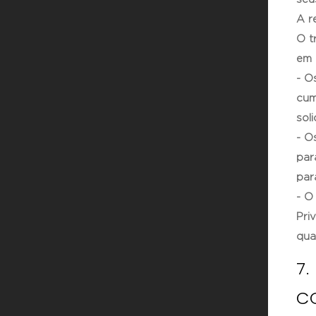
A r
O t
em 
- O
cum
sol
- O
par
par
- O
Pri
qua
7
C