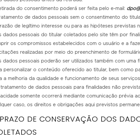
etirada do consentimento poderá ser feita pelo e-mail:
dpo@
ratamento de dados pessoais sem o consentimento do titula
razão de legítimo interesse ou para as hipóteses previstas no
s dados pessoais do titular coletados pelo site têm por finalida
prir os compromissos estabelecidos com o usuário e a faze
icitações realizadas por meio do preenchimento de formulári
s dados pessoais poderão ser utilizados também com uma fi
a personalizar o conteúdo oferecido ao titular, bem como pa
a a melhoria da qualidade e funcionamento de seus serviços
 tratamento de dados pessoais para finalidades não prevista
vacidade somente ocorrerá mediante comunicação prévia ao
lquer caso, os direitos e obrigações aqui previstos permane
. PRAZO DE CONSERVAÇÃO DOS DADO
OLETADOS