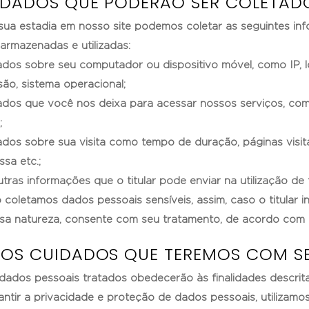
. DADOS QUE PODERÃO SER COLETAD
sua estadia em nosso site podemos coletar as seguintes i
 armazenadas e utilizadas:
ados sobre seu computador ou dispositivo móvel, como IP, l
são, sistema operacional;
ados que você nos deixa para acessar nossos serviços, com
;
ados sobre sua visita como tempo de duração, páginas visit
ssa etc.;
utras informações que o titular pode enviar na utilização de 
 coletamos dados pessoais sensíveis, assim, caso o titular 
sa natureza, consente com seu tratamento, de acordo com es
. OS CUIDADOS QUE TEREMOS COM S
dados pessoais tratados obedecerão às finalidades descritas
antir a privacidade e proteção de dados pessoais, utilizamo