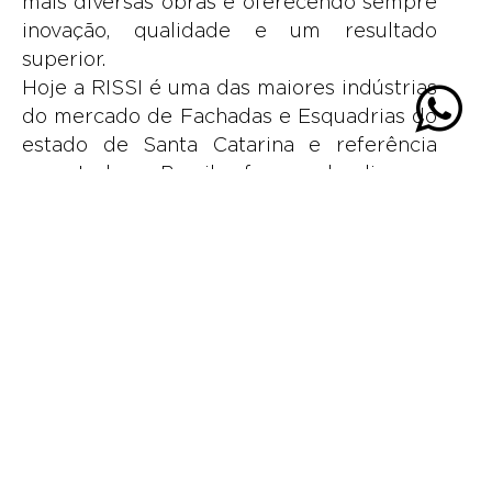
mais diversas obras e oferecendo sempre
inovação, qualidade e um resultado
superior.
Hoje a RISSI é uma das maiores indústrias
do mercado de Fachadas e Esquadrias do
estado de Santa Catarina e referência
para todo o Brasil, oferecendo diversas
soluções: Claraboias, Esquadrias de
Alumínio e PVC, Fachadas Glazing,
Retrofit, Revestimentos de ACM e Screen
Glass.