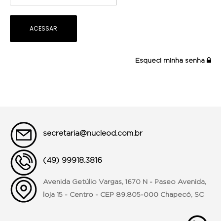
Esqueci minha senha
secretaria@nucleod.com.br
(49) 99918.3816
Avenida Getúlio Vargas, 1670 N - Paseo Avenida,
loja 15 - Centro - CEP 89.805-000 Chapecó, SC